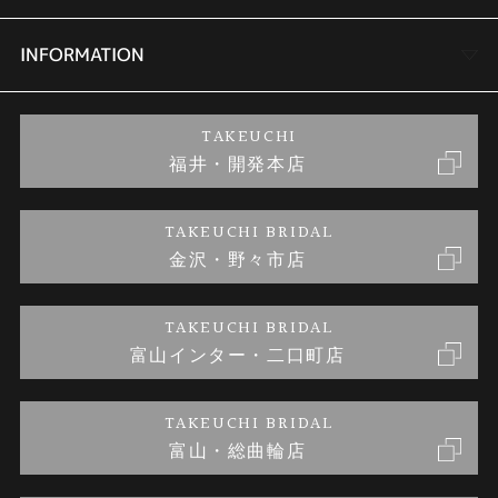
セットリング
商品一覧
会社概要
INFORMATION
婚約ネックレス
ブランドリスト
店舗情報
ご来店予約
TAKEUCHI
福井・開発本店
金・プラチナのお取引
金澤指輪工房｜手作りペアリング
お客様の声
特定商取引に関する表記
TAKEUCHI BRIDAL
金沢・野々市店
金澤指輪工房｜手作り結婚指輪 and 婚約指輪
お問い合わせ
プライバシーポリシー
TAKEUCHI BRIDAL
金澤指輪工房｜手作り婚約指輪プロポーズプラン
富山インター・二口町店
TAKEUCHI BRIDAL
富山・総曲輪店