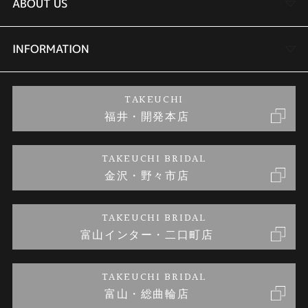
結婚指輪
TAKEUCHI BRIDAL金沢本店情報
ABOUT US
セットリング
商品一覧
会社概要
INFORMATION
婚約ネックレス
ブランドリスト
店舗情報
ご来店予約
TAKEUCHI
福井・開発本店
金・プラチナのお取引
金澤指輪工房｜手作りペアリング
お客様の声
特定商取引に関する表記
TAKEUCHI BRIDAL
金沢・野々市店
金澤指輪工房｜手作り結婚指輪 and 婚約指輪
お問い合わせ
プライバシーポリシー
TAKEUCHI BRIDAL
金澤指輪工房｜手作り婚約指輪プロポーズプラン
富山インター・二口町店
TAKEUCHI BRIDAL
富山・総曲輪店