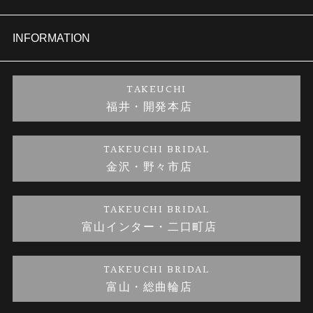
セットリング
商品一覧
会社概要
INFORMATION
婚約ネックレス
ブランドリスト
店舗情報
ご来店予約
TAKEUCHI
福井・開発本店
金・プラチナのお取引
金澤指輪工房｜手作りペアリング
お客様の声
特定商取引に関する表記
TAKEUCHI BRIDAL
金沢・野々市店
金澤指輪工房｜手作り結婚指輪 and 婚約指輪
お問い合わせ
プライバシーポリシー
TAKEUCHI BRIDAL
金澤指輪工房｜手作り婚約指輪プロポーズプラン
富山インター・二口町店
TAKEUCHI BRIDAL
富山・総曲輪店