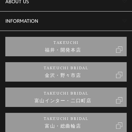
結婚指輪
TAKEUCHI BRIDAL金沢本店情報
ABOUT US
セットリング
商品一覧
会社概要
INFORMATION
婚約ネックレス
ブランドリスト
店舗情報
ご来店予約
TAKEUCHI
福井・開発本店
金・プラチナのお取引
金澤指輪工房｜手作りペアリング
お客様の声
特定商取引に関する表記
TAKEUCHI BRIDAL
金沢・野々市店
金澤指輪工房｜手作り結婚指輪 and 婚約指輪
お問い合わせ
プライバシーポリシー
TAKEUCHI BRIDAL
金澤指輪工房｜手作り婚約指輪プロポーズプラン
富山インター・二口町店
TAKEUCHI BRIDAL
富山・総曲輪店