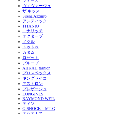
フィーカ
ヴィヴァージュ
ザ キッス
Sirena Azzurro
アンティック
TITANIO
ニナリッチ
オクターブ
ノクル
トゥトゥ
カタム
ロゼット
プルーブ
AHKAH fashion
プロスペックス
キングセイコー
アストロン
プレザージュ
LONGINES
RAYMOND WEIL
ティソ
G-SHOCK MT-G
オシアナス