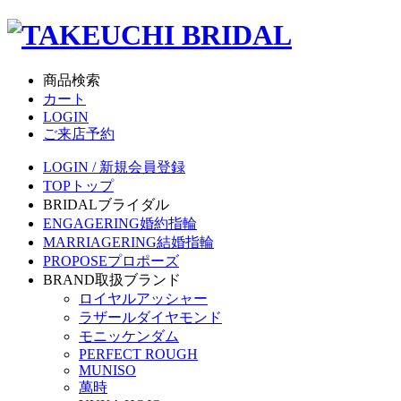
商品検索
カート
LOGIN
ご来店予約
LOGIN / 新規会員登録
TOP
トップ
BRIDAL
ブライダル
ENGAGERING
婚約指輪
MARRIAGERING
結婚指輪
PROPOSE
プロポーズ
BRAND
取扱ブランド
ロイヤルアッシャー
ラザールダイヤモンド
モニッケンダム
PERFECT ROUGH
MUNISO
萬時