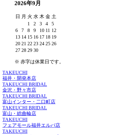
2026年9月
日
月
火
水
木
金
土
1
2
3
4
5
6
7
8
9
10
11
12
13
14
15
16
17
18
19
20
21
22
23
24
25
26
27
28
29
30
※
赤字は休業日
です。
TAKEUCHI
福井・開発本店
TAKEUCHI BRIDAL
金沢・野々市店
TAKEUCHI BRIDAL
富山インター・二口町店
TAKEUCHI BRIDAL
富山・総曲輪店
TAKEUCHI
フェアモール福井エルパ店
TAKEUCHI