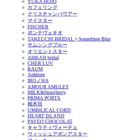
YUKA HOJO
カフェリング
クリスチャンバウアー
マイスター
FISCHER
ポンテヴェキオ
TAKEUCHI BRIDAL × Something Blue
サムシングブルー
オリエントスター
AHKAH bridal
CHER LUV
BAUM
Ankhore
IROノHA
AMOUR AMULET
MILK&Strawberry
PRIMA PORTA
相木目
UMBILICAL CORD
HEART ISLAND
PAVEO CHOCOLAT
キャラティヴォーチェ
ウィッシュアポンアスター