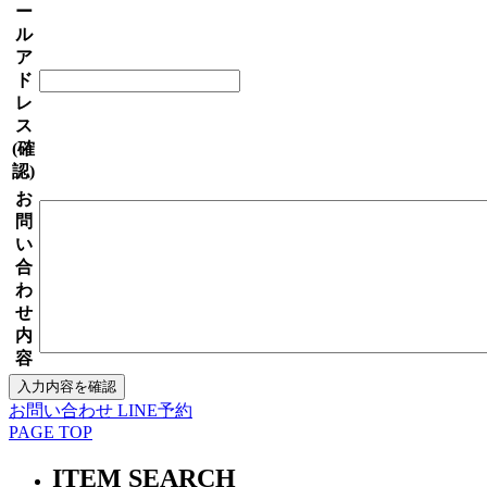
ー
ル
ア
ド
レ
ス
(確
認)
お
問
い
合
わ
せ
内
容
お問い合わせ
LINE予約
PAGE TOP
ITEM SEARCH