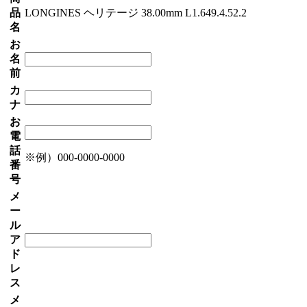
品
LONGINES ヘリテージ 38.00mm L1.649.4.52.2
名
お
名
前
カ
ナ
お
電
話
※例）000-0000-0000
番
号
メ
ー
ル
ア
ド
レ
ス
メ