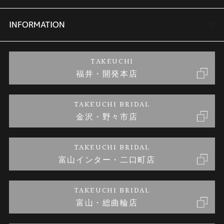
セットリング
商品一覧
会社概要
INFORMATION
婚約ネックレス
ブランドリスト
店舗情報
ご来店予約
TAKEUCHI
福井・開発本店
金・プラチナのお取引
金澤指輪工房｜手作りペアリング
お客様の声
特定商取引に関する表記
TAKEUCHI BRIDAL
金沢・野々市店
金澤指輪工房｜手作り結婚指輪 and 婚約指輪
お問い合わせ
プライバシーポリシー
TAKEUCHI BRIDAL
金澤指輪工房｜手作り婚約指輪プロポーズプラン
富山インター・二口町店
TAKEUCHI BRIDAL
富山・総曲輪店