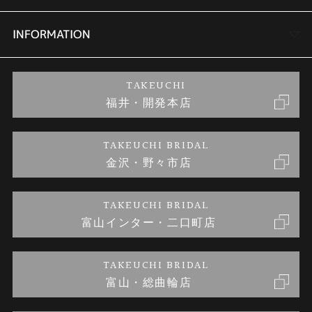
セットリング
商品一覧
会社概要
INFORMATION
婚約ネックレス
ブランドリスト
店舗情報
ご来店予約
TAKEUCHI
福井・開発本店
金・プラチナのお取引
金澤指輪工房｜手作りペアリング
お客様の声
特定商取引に関する表記
TAKEUCHI BRIDAL
金沢・野々市店
金澤指輪工房｜手作り結婚指輪 and 婚約指輪
お問い合わせ
プライバシーポリシー
TAKEUCHI BRIDAL
金澤指輪工房｜手作り婚約指輪プロポーズプラン
富山インター・二口町店
TAKEUCHI BRIDAL
富山・総曲輪店