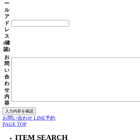
ー
ル
ア
ド
レ
ス
(確
認)
お
問
い
合
わ
せ
内
容
お問い合わせ
LINE予約
PAGE TOP
ITEM SEARCH