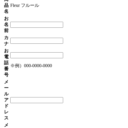
品
Fleur フルール
名
お
名
前
カ
ナ
お
電
話
※例）000-0000-0000
番
号
メ
ー
ル
ア
ド
レ
ス
メ