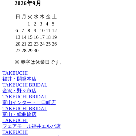
2026年9月
日
月
火
水
木
金
土
1
2
3
4
5
6
7
8
9
10
11
12
13
14
15
16
17
18
19
20
21
22
23
24
25
26
27
28
29
30
※
赤字は休業日
です。
TAKEUCHI
福井・開発本店
TAKEUCHI BRIDAL
金沢・野々市店
TAKEUCHI BRIDAL
富山インター・二口町店
TAKEUCHI BRIDAL
富山・総曲輪店
TAKEUCHI
フェアモール福井エルパ店
TAKEUCHI