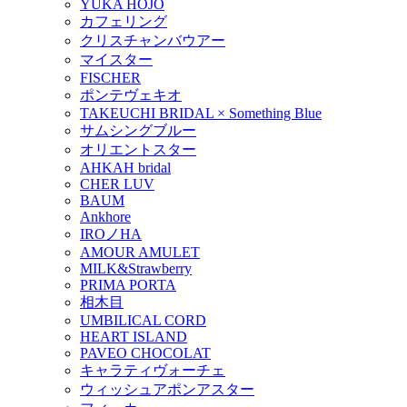
YUKA HOJO
カフェリング
クリスチャンバウアー
マイスター
FISCHER
ポンテヴェキオ
TAKEUCHI BRIDAL × Something Blue
サムシングブルー
オリエントスター
AHKAH bridal
CHER LUV
BAUM
Ankhore
IROノHA
AMOUR AMULET
MILK&Strawberry
PRIMA PORTA
相木目
UMBILICAL CORD
HEART ISLAND
PAVEO CHOCOLAT
キャラティヴォーチェ
ウィッシュアポンアスター