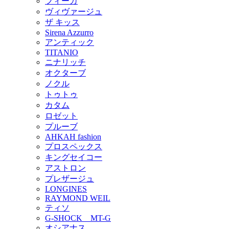
フィーカ
ヴィヴァージュ
ザ キッス
Sirena Azzurro
アンティック
TITANIO
ニナリッチ
オクターブ
ノクル
トゥトゥ
カタム
ロゼット
プルーブ
AHKAH fashion
プロスペックス
キングセイコー
アストロン
プレザージュ
LONGINES
RAYMOND WEIL
ティソ
G-SHOCK MT-G
オシアナス