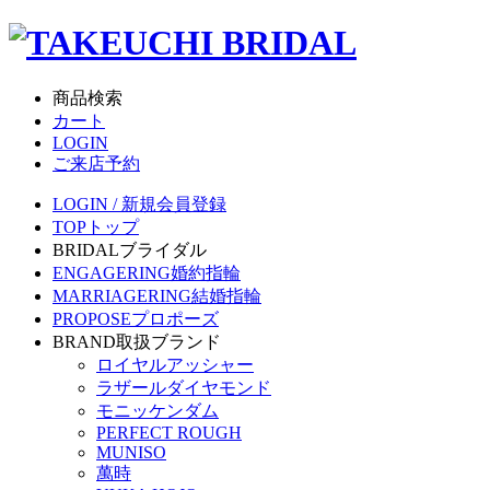
商品検索
カート
LOGIN
ご来店予約
LOGIN / 新規会員登録
TOP
トップ
BRIDAL
ブライダル
ENGAGERING
婚約指輪
MARRIAGERING
結婚指輪
PROPOSE
プロポーズ
BRAND
取扱ブランド
ロイヤルアッシャー
ラザールダイヤモンド
モニッケンダム
PERFECT ROUGH
MUNISO
萬時