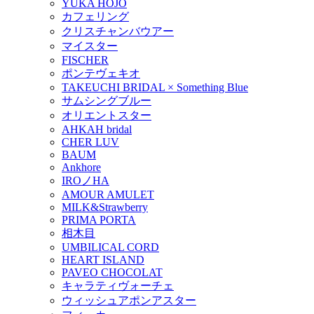
YUKA HOJO
カフェリング
クリスチャンバウアー
マイスター
FISCHER
ポンテヴェキオ
TAKEUCHI BRIDAL × Something Blue
サムシングブルー
オリエントスター
AHKAH bridal
CHER LUV
BAUM
Ankhore
IROノHA
AMOUR AMULET
MILK&Strawberry
PRIMA PORTA
相木目
UMBILICAL CORD
HEART ISLAND
PAVEO CHOCOLAT
キャラティヴォーチェ
ウィッシュアポンアスター