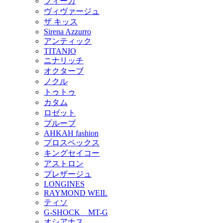
フィーカ
ヴィヴァージュ
ザ キッス
Sirena Azzurro
アンティック
TITANIO
ニナリッチ
オクターブ
ノクル
トゥトゥ
カタム
ロゼット
プルーブ
AHKAH fashion
プロスペックス
キングセイコー
アストロン
プレザージュ
LONGINES
RAYMOND WEIL
ティソ
G-SHOCK MT-G
オシアナス