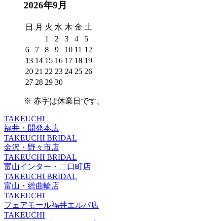
2026年9月
日
月
火
水
木
金
土
1
2
3
4
5
6
7
8
9
10
11
12
13
14
15
16
17
18
19
20
21
22
23
24
25
26
27
28
29
30
※
赤字は休業日
です。
TAKEUCHI
福井・開発本店
TAKEUCHI BRIDAL
金沢・野々市店
TAKEUCHI BRIDAL
富山インター・二口町店
TAKEUCHI BRIDAL
富山・総曲輪店
TAKEUCHI
フェアモール福井エルパ店
TAKEUCHI