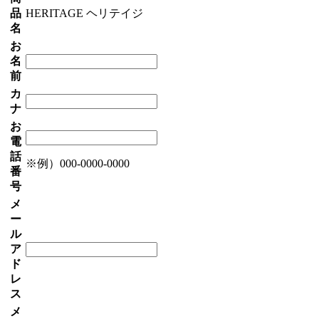
品
HERITAGE ヘリテイジ
名
お
名
前
カ
ナ
お
電
話
※例）000-0000-0000
番
号
メ
ー
ル
ア
ド
レ
ス
メ