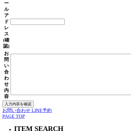
ー
ル
ア
ド
レ
ス
(確
認)
お
問
い
合
わ
せ
内
容
お問い合わせ
LINE予約
PAGE TOP
ITEM SEARCH