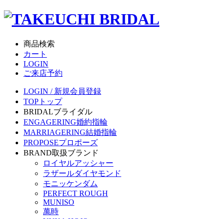
商品検索
カート
LOGIN
ご来店予約
LOGIN / 新規会員登録
TOP
トップ
BRIDAL
ブライダル
ENGAGERING
婚約指輪
MARRIAGERING
結婚指輪
PROPOSE
プロポーズ
BRAND
取扱ブランド
ロイヤルアッシャー
ラザールダイヤモンド
モニッケンダム
PERFECT ROUGH
MUNISO
萬時