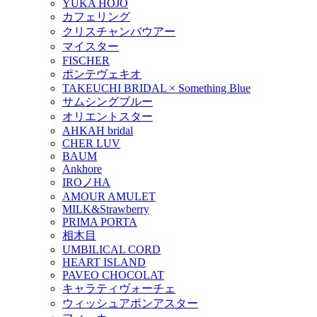
YUKA HOJO
カフェリング
クリスチャンバウアー
マイスター
FISCHER
ポンテヴェキオ
TAKEUCHI BRIDAL × Something Blue
サムシングブルー
オリエントスター
AHKAH bridal
CHER LUV
BAUM
Ankhore
IROノHA
AMOUR AMULET
MILK&Strawberry
PRIMA PORTA
相木目
UMBILICAL CORD
HEART ISLAND
PAVEO CHOCOLAT
キャラティヴォーチェ
ウィッシュアポンアスター