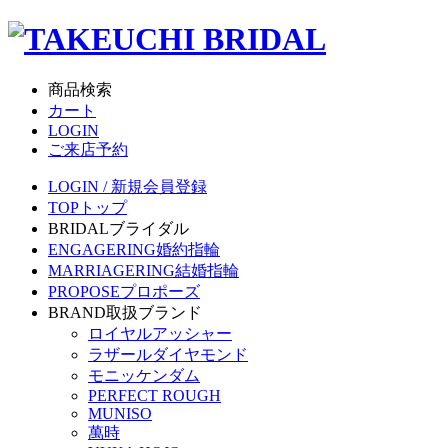
商品検索
カート
LOGIN
ご来店予約
LOGIN / 新規会員登録
TOP
トップ
BRIDAL
ブライダル
ENGAGERING
婚約指輪
MARRIAGERING
結婚指輪
PROPOSE
プロポーズ
BRAND
取扱ブランド
ロイヤルアッシャー
ラザールダイヤモンド
モニッケンダム
PERFECT ROUGH
MUNISO
萬時