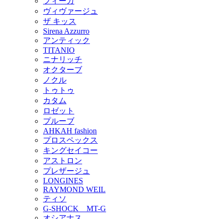
フィーカ
ヴィヴァージュ
ザ キッス
Sirena Azzurro
アンティック
TITANIO
ニナリッチ
オクターブ
ノクル
トゥトゥ
カタム
ロゼット
プルーブ
AHKAH fashion
プロスペックス
キングセイコー
アストロン
プレザージュ
LONGINES
RAYMOND WEIL
ティソ
G-SHOCK MT-G
オシアナス