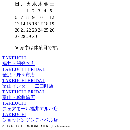
日
月
火
水
木
金
土
1
2
3
4
5
6
7
8
9
10
11
12
13
14
15
16
17
18
19
20
21
22
23
24
25
26
27
28
29
30
※
赤字は休業日
です。
TAKEUCHI
福井・開発本店
TAKEUCHI BRIDAL
金沢・野々市店
TAKEUCHI BRIDAL
富山インター・二口町店
TAKEUCHI BRIDAL
富山・総曲輪店
TAKEUCHI
フェアモール福井エルパ店
TAKEUCHI
ショッピングシティベル店
© TAKEUCHI BRIDAL All Rights Reserved.