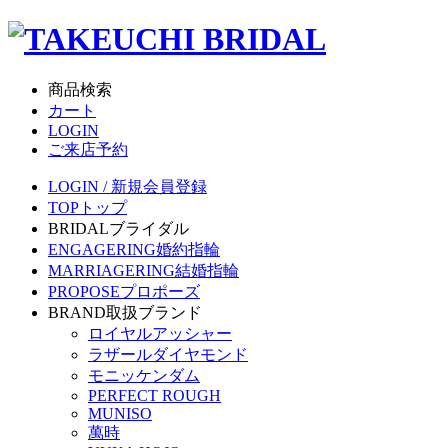
商品検索
カート
LOGIN
ご来店予約
LOGIN / 新規会員登録
TOP
トップ
BRIDAL
ブライダル
ENGAGERING
婚約指輪
MARRIAGERING
結婚指輪
PROPOSE
プロポーズ
BRAND
取扱ブランド
ロイヤルアッシャー
ラザールダイヤモンド
モニッケンダム
PERFECT ROUGH
MUNISO
萬時