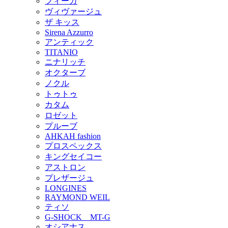
フィーカ
ヴィヴァージュ
ザ キッス
Sirena Azzurro
アンティック
TITANIO
ニナリッチ
オクターブ
ノクル
トゥトゥ
カタム
ロゼット
プルーブ
AHKAH fashion
プロスペックス
キングセイコー
アストロン
プレザージュ
LONGINES
RAYMOND WEIL
ティソ
G-SHOCK MT-G
オシアナス