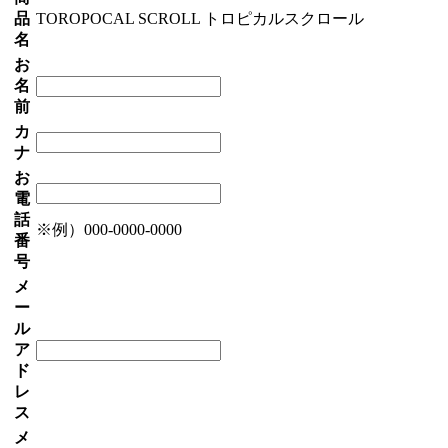
品
TOROPOCAL SCROLL トロピカルスクロール
名
お
名
前
カ
ナ
お
電
話
※例）000-0000-0000
番
号
メ
ー
ル
ア
ド
レ
ス
メ