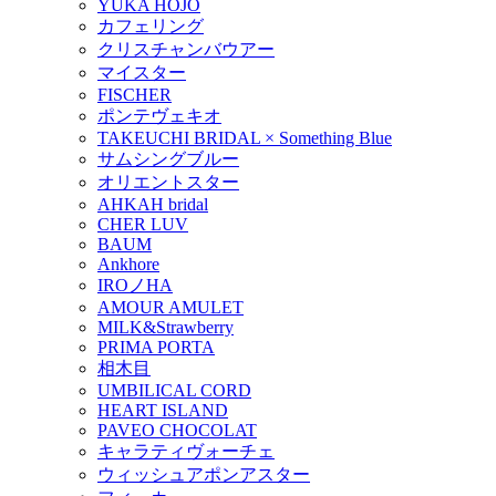
YUKA HOJO
カフェリング
クリスチャンバウアー
マイスター
FISCHER
ポンテヴェキオ
TAKEUCHI BRIDAL × Something Blue
サムシングブルー
オリエントスター
AHKAH bridal
CHER LUV
BAUM
Ankhore
IROノHA
AMOUR AMULET
MILK&Strawberry
PRIMA PORTA
相木目
UMBILICAL CORD
HEART ISLAND
PAVEO CHOCOLAT
キャラティヴォーチェ
ウィッシュアポンアスター