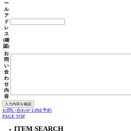
ー
ル
ア
ド
レ
ス
(確
認)
お
問
い
合
わ
せ
内
容
お問い合わせ
LINE予約
PAGE TOP
ITEM SEARCH