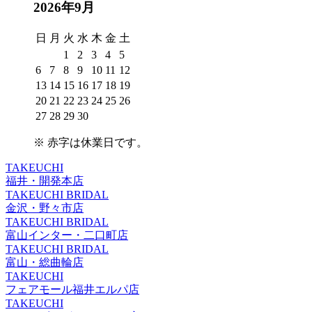
2026年9月
日
月
火
水
木
金
土
1
2
3
4
5
6
7
8
9
10
11
12
13
14
15
16
17
18
19
20
21
22
23
24
25
26
27
28
29
30
※
赤字は休業日
です。
TAKEUCHI
福井・開発本店
TAKEUCHI BRIDAL
金沢・野々市店
TAKEUCHI BRIDAL
富山インター・二口町店
TAKEUCHI BRIDAL
富山・総曲輪店
TAKEUCHI
フェアモール福井エルパ店
TAKEUCHI