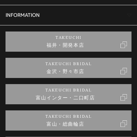
セットリング
商品一覧
会社概要
INFORMATION
婚約ネックレス
ブランドリスト
店舗情報
ご来店予約
TAKEUCHI
福井・開発本店
金・プラチナのお取引
金澤指輪工房｜手作りペアリング
お客様の声
特定商取引に関する表記
TAKEUCHI BRIDAL
金沢・野々市店
金澤指輪工房｜手作り結婚指輪 and 婚約指輪
お問い合わせ
プライバシーポリシー
TAKEUCHI BRIDAL
金澤指輪工房｜手作り婚約指輪プロポーズプラン
富山インター・二口町店
TAKEUCHI BRIDAL
富山・総曲輪店