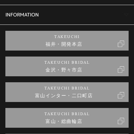
セットリング
商品一覧
会社概要
INFORMATION
婚約ネックレス
ブランドリスト
店舗情報
ご来店予約
TAKEUCHI
福井・開発本店
金・プラチナのお取引
金澤指輪工房｜手作りペアリング
お客様の声
特定商取引に関する表記
TAKEUCHI BRIDAL
金沢・野々市店
金澤指輪工房｜手作り結婚指輪 and 婚約指輪
お問い合わせ
プライバシーポリシー
TAKEUCHI BRIDAL
金澤指輪工房｜手作り婚約指輪プロポーズプラン
富山インター・二口町店
TAKEUCHI BRIDAL
富山・総曲輪店