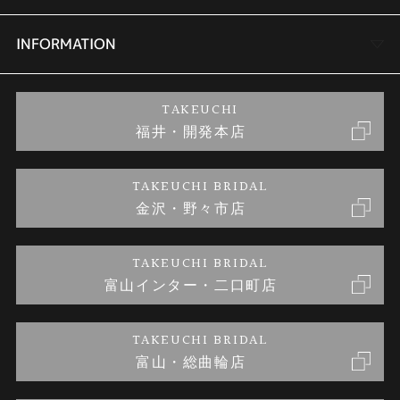
セットリング
商品一覧
会社概要
INFORMATION
婚約ネックレス
ブランドリスト
店舗情報
ご来店予約
TAKEUCHI
福井・開発本店
金・プラチナのお取引
金澤指輪工房｜手作りペアリング
お客様の声
特定商取引に関する表記
TAKEUCHI BRIDAL
金沢・野々市店
金澤指輪工房｜手作り結婚指輪 and 婚約指輪
お問い合わせ
プライバシーポリシー
TAKEUCHI BRIDAL
金澤指輪工房｜手作り婚約指輪プロポーズプラン
富山インター・二口町店
TAKEUCHI BRIDAL
富山・総曲輪店