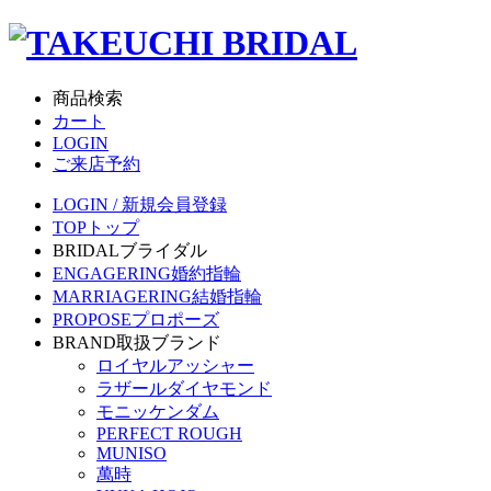
商品検索
カート
LOGIN
ご来店予約
LOGIN / 新規会員登録
TOP
トップ
BRIDAL
ブライダル
ENGAGERING
婚約指輪
MARRIAGERING
結婚指輪
PROPOSE
プロポーズ
BRAND
取扱ブランド
ロイヤルアッシャー
ラザールダイヤモンド
モニッケンダム
PERFECT ROUGH
MUNISO
萬時