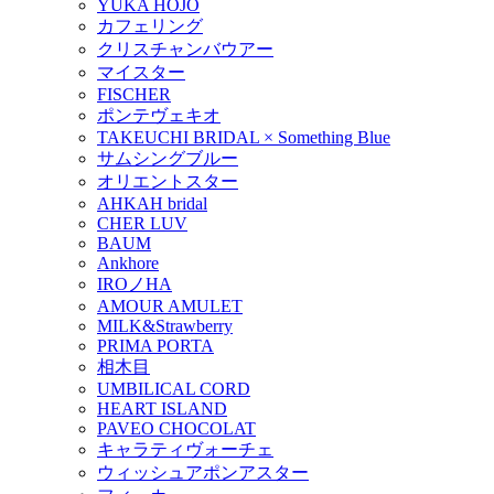
YUKA HOJO
カフェリング
クリスチャンバウアー
マイスター
FISCHER
ポンテヴェキオ
TAKEUCHI BRIDAL × Something Blue
サムシングブルー
オリエントスター
AHKAH bridal
CHER LUV
BAUM
Ankhore
IROノHA
AMOUR AMULET
MILK&Strawberry
PRIMA PORTA
相木目
UMBILICAL CORD
HEART ISLAND
PAVEO CHOCOLAT
キャラティヴォーチェ
ウィッシュアポンアスター