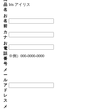
品
Iris アイリス
名
お
名
前
カ
ナ
お
電
話
※例）000-0000-0000
番
号
メ
ー
ル
ア
ド
レ
ス
メ