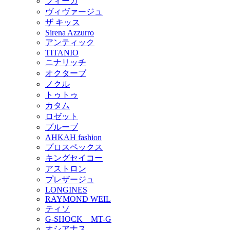
フィーカ
ヴィヴァージュ
ザ キッス
Sirena Azzurro
アンティック
TITANIO
ニナリッチ
オクターブ
ノクル
トゥトゥ
カタム
ロゼット
プルーブ
AHKAH fashion
プロスペックス
キングセイコー
アストロン
プレザージュ
LONGINES
RAYMOND WEIL
ティソ
G-SHOCK MT-G
オシアナス