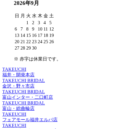
2026年9月
日
月
火
水
木
金
土
1
2
3
4
5
6
7
8
9
10
11
12
13
14
15
16
17
18
19
20
21
22
23
24
25
26
27
28
29
30
※
赤字は休業日
です。
TAKEUCHI
福井・開発本店
TAKEUCHI BRIDAL
金沢・野々市店
TAKEUCHI BRIDAL
富山インター・二口町店
TAKEUCHI BRIDAL
富山・総曲輪店
TAKEUCHI
フェアモール福井エルパ店
TAKEUCHI