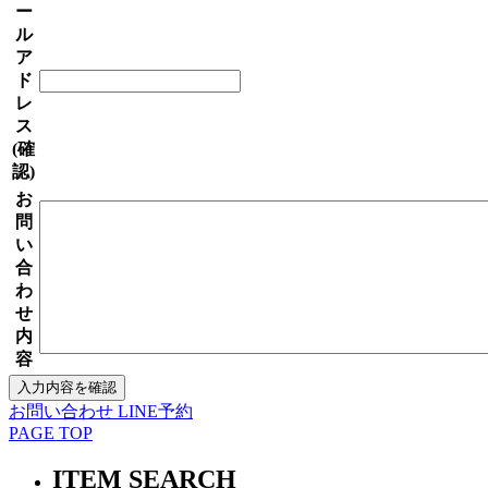
ー
ル
ア
ド
レ
ス
(確
認)
お
問
い
合
わ
せ
内
容
お問い合わせ
LINE予約
PAGE TOP
ITEM SEARCH