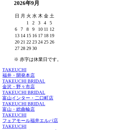
2026年9月
日
月
火
水
木
金
土
1
2
3
4
5
6
7
8
9
10
11
12
13
14
15
16
17
18
19
20
21
22
23
24
25
26
27
28
29
30
※
赤字は休業日
です。
TAKEUCHI
福井・開発本店
TAKEUCHI BRIDAL
金沢・野々市店
TAKEUCHI BRIDAL
富山インター・二口町店
TAKEUCHI BRIDAL
富山・総曲輪店
TAKEUCHI
フェアモール福井エルパ店
TAKEUCHI