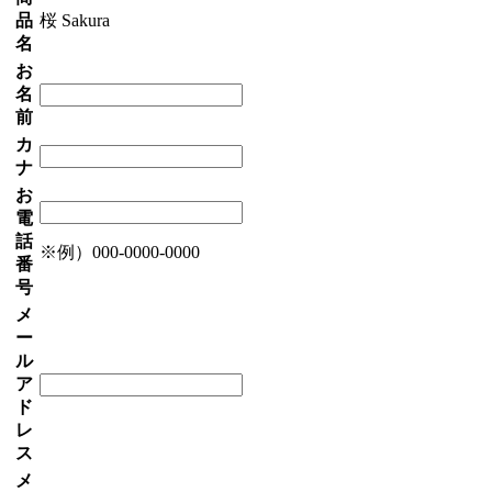
品
桜 Sakura
名
お
名
前
カ
ナ
お
電
話
※例）000-0000-0000
番
号
メ
ー
ル
ア
ド
レ
ス
メ