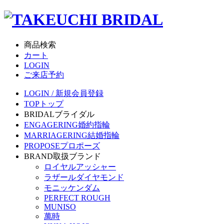
商品検索
カート
LOGIN
ご来店予約
LOGIN / 新規会員登録
TOP
トップ
BRIDAL
ブライダル
ENGAGERING
婚約指輪
MARRIAGERING
結婚指輪
PROPOSE
プロポーズ
BRAND
取扱ブランド
ロイヤルアッシャー
ラザールダイヤモンド
モニッケンダム
PERFECT ROUGH
MUNISO
萬時