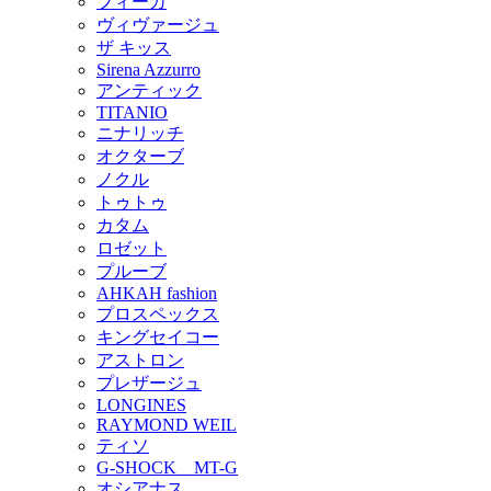
フィーカ
ヴィヴァージュ
ザ キッス
Sirena Azzurro
アンティック
TITANIO
ニナリッチ
オクターブ
ノクル
トゥトゥ
カタム
ロゼット
プルーブ
AHKAH fashion
プロスペックス
キングセイコー
アストロン
プレザージュ
LONGINES
RAYMOND WEIL
ティソ
G-SHOCK MT-G
オシアナス