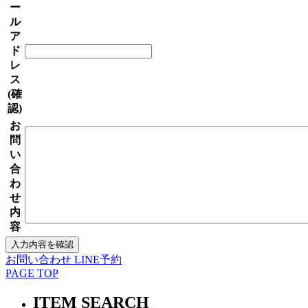
ー
ル
ア
ド
レ
ス
(確
認)
お
問
い
合
わ
せ
内
容
お問い合わせ
LINE予約
PAGE TOP
ITEM SEARCH