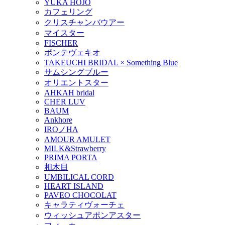
YUKA HOJO
カフェリング
クリスチャンバウアー
マイスター
FISCHER
ポンテヴェキオ
TAKEUCHI BRIDAL × Something Blue
サムシングブルー
オリエントスター
AHKAH bridal
CHER LUV
BAUM
Ankhore
IROノHA
AMOUR AMULET
MILK&Strawberry
PRIMA PORTA
相木目
UMBILICAL CORD
HEART ISLAND
PAVEO CHOCOLAT
キャラティヴォーチェ
ウィッシュアポンアスター