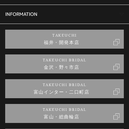
セットリング
商品一覧
会社概要
INFORMATION
婚約ネックレス
ブランドリスト
店舗情報
ご来店予約
TAKEUCHI
福井・開発本店
金・プラチナのお取引
金澤指輪工房｜手作りペアリング
お客様の声
特定商取引に関する表記
TAKEUCHI BRIDAL
金沢・野々市店
金澤指輪工房｜手作り結婚指輪 and 婚約指輪
お問い合わせ
プライバシーポリシー
TAKEUCHI BRIDAL
金澤指輪工房｜手作り婚約指輪プロポーズプラン
富山インター・二口町店
TAKEUCHI BRIDAL
富山・総曲輪店