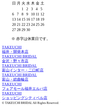
日
月
火
水
木
金
土
1
2
3
4
5
6
7
8
9
10
11
12
13
14
15
16
17
18
19
20
21
22
23
24
25
26
27
28
29
30
※
赤字は休業日
です。
TAKEUCHI
福井・開発本店
TAKEUCHI BRIDAL
金沢・野々市店
TAKEUCHI BRIDAL
富山インター・二口町店
TAKEUCHI BRIDAL
富山・総曲輪店
TAKEUCHI
フェアモール福井エルパ店
TAKEUCHI
ショッピングシティベル店
© TAKEUCHI BRIDAL All Rights Reserved.