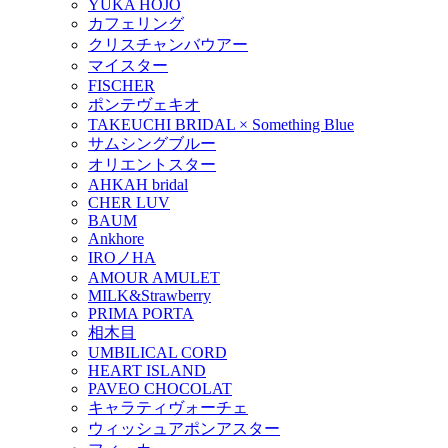
YUKA HOJO
カフェリング
クリスチャンバウアー
マイスター
FISCHER
ポンテヴェキオ
TAKEUCHI BRIDAL × Something Blue
サムシングブルー
オリエントスター
AHKAH bridal
CHER LUV
BAUM
Ankhore
IROノHA
AMOUR AMULET
MILK&Strawberry
PRIMA PORTA
相木目
UMBILICAL CORD
HEART ISLAND
PAVEO CHOCOLAT
キャラティヴォーチェ
ウィッシュアポンアスター