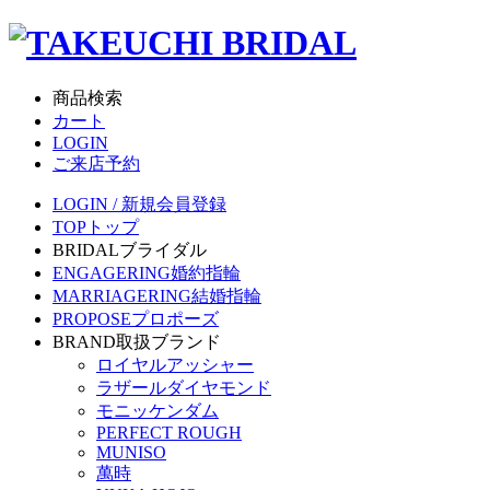
商品検索
カート
LOGIN
ご来店予約
LOGIN / 新規会員登録
TOP
トップ
BRIDAL
ブライダル
ENGAGERING
婚約指輪
MARRIAGERING
結婚指輪
PROPOSE
プロポーズ
BRAND
取扱ブランド
ロイヤルアッシャー
ラザールダイヤモンド
モニッケンダム
PERFECT ROUGH
MUNISO
萬時