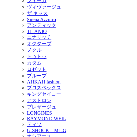
フィーカ
ヴィヴァージュ
ザ キッス
Sirena Azzurro
アンティック
TITANIO
ニナリッチ
オクターブ
ノクル
トゥトゥ
カタム
ロゼット
プルーブ
AHKAH fashion
プロスペックス
キングセイコー
アストロン
プレザージュ
LONGINES
RAYMOND WEIL
ティソ
G-SHOCK MT-G
オシアナス