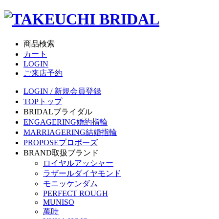
商品検索
カート
LOGIN
ご来店予約
LOGIN / 新規会員登録
TOP
トップ
BRIDAL
ブライダル
ENGAGERING
婚約指輪
MARRIAGERING
結婚指輪
PROPOSE
プロポーズ
BRAND
取扱ブランド
ロイヤルアッシャー
ラザールダイヤモンド
モニッケンダム
PERFECT ROUGH
MUNISO
萬時