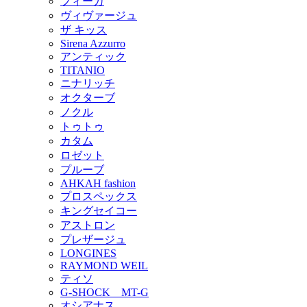
フィーカ
ヴィヴァージュ
ザ キッス
Sirena Azzurro
アンティック
TITANIO
ニナリッチ
オクターブ
ノクル
トゥトゥ
カタム
ロゼット
プルーブ
AHKAH fashion
プロスペックス
キングセイコー
アストロン
プレザージュ
LONGINES
RAYMOND WEIL
ティソ
G-SHOCK MT-G
オシアナス