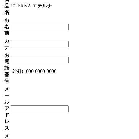
品
ETERNA エテルナ
名
お
名
前
カ
ナ
お
電
話
※例）000-0000-0000
番
号
メ
ー
ル
ア
ド
レ
ス
メ