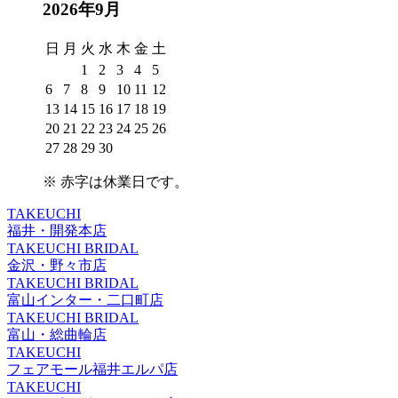
2026年9月
日
月
火
水
木
金
土
1
2
3
4
5
6
7
8
9
10
11
12
13
14
15
16
17
18
19
20
21
22
23
24
25
26
27
28
29
30
※
赤字は休業日
です。
TAKEUCHI
福井・開発本店
TAKEUCHI BRIDAL
金沢・野々市店
TAKEUCHI BRIDAL
富山インター・二口町店
TAKEUCHI BRIDAL
富山・総曲輪店
TAKEUCHI
フェアモール福井エルパ店
TAKEUCHI