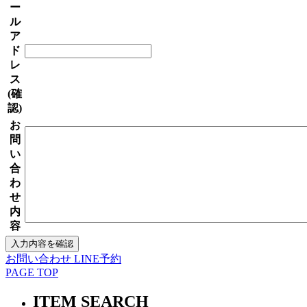
ー
ル
ア
ド
レ
ス
(確
認)
お
問
い
合
わ
せ
内
容
お問い合わせ
LINE予約
PAGE TOP
ITEM SEARCH