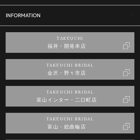
セットリング
商品一覧
会社概要
INFORMATION
婚約ネックレス
ブランドリスト
店舗情報
ご来店予約
TAKEUCHI
福井・開発本店
金・プラチナのお取引
金澤指輪工房｜手作りペアリング
お客様の声
特定商取引に関する表記
TAKEUCHI BRIDAL
金沢・野々市店
金澤指輪工房｜手作り結婚指輪 and 婚約指輪
お問い合わせ
プライバシーポリシー
TAKEUCHI BRIDAL
金澤指輪工房｜手作り婚約指輪プロポーズプラン
富山インター・二口町店
TAKEUCHI BRIDAL
富山・総曲輪店