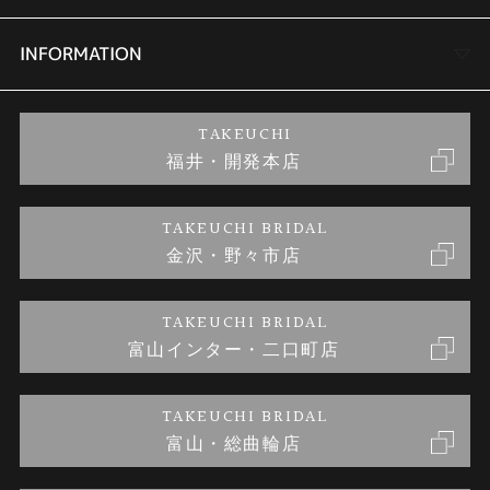
セットリング
商品一覧
会社概要
INFORMATION
婚約ネックレス
ブランドリスト
店舗情報
ご来店予約
TAKEUCHI
福井・開発本店
金・プラチナのお取引
金澤指輪工房｜手作りペアリング
お客様の声
特定商取引に関する表記
TAKEUCHI BRIDAL
金沢・野々市店
金澤指輪工房｜手作り結婚指輪 and 婚約指輪
お問い合わせ
プライバシーポリシー
TAKEUCHI BRIDAL
金澤指輪工房｜手作り婚約指輪プロポーズプラン
富山インター・二口町店
TAKEUCHI BRIDAL
富山・総曲輪店