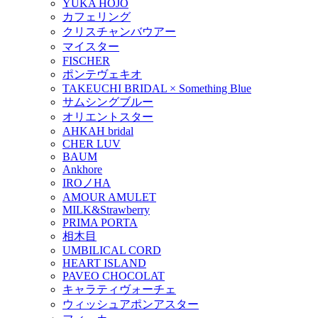
YUKA HOJO
カフェリング
クリスチャンバウアー
マイスター
FISCHER
ポンテヴェキオ
TAKEUCHI BRIDAL × Something Blue
サムシングブルー
オリエントスター
AHKAH bridal
CHER LUV
BAUM
Ankhore
IROノHA
AMOUR AMULET
MILK&Strawberry
PRIMA PORTA
相木目
UMBILICAL CORD
HEART ISLAND
PAVEO CHOCOLAT
キャラティヴォーチェ
ウィッシュアポンアスター