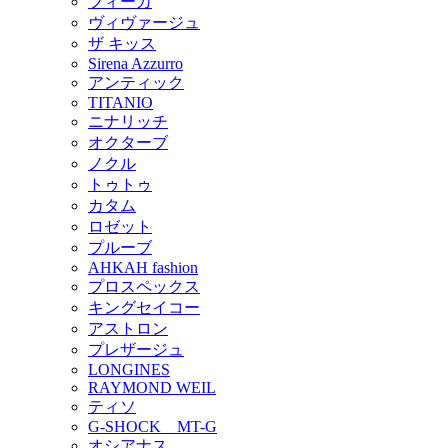
フィーカ
ヴィヴァージュ
ザ キッス
Sirena Azzurro
アンティック
TITANIO
ニナリッチ
オクターブ
ノクル
トゥトゥ
カタム
ロゼット
プルーブ
AHKAH fashion
プロスペックス
キングセイコー
アストロン
プレザージュ
LONGINES
RAYMOND WEIL
ティソ
G-SHOCK MT-G
オシアナス