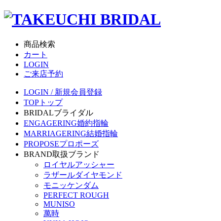
商品検索
カート
LOGIN
ご来店予約
LOGIN / 新規会員登録
TOP
トップ
BRIDAL
ブライダル
ENGAGERING
婚約指輪
MARRIAGERING
結婚指輪
PROPOSE
プロポーズ
BRAND
取扱ブランド
ロイヤルアッシャー
ラザールダイヤモンド
モニッケンダム
PERFECT ROUGH
MUNISO
萬時