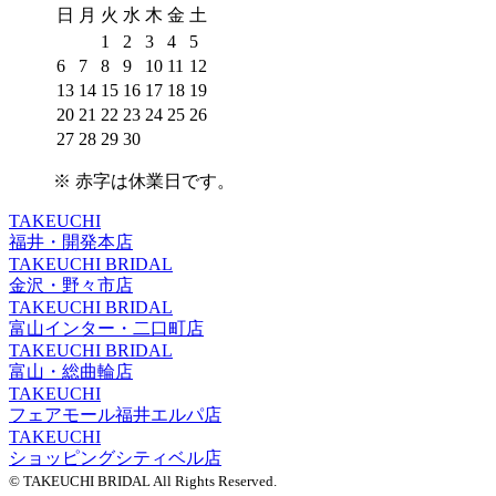
日
月
火
水
木
金
土
1
2
3
4
5
6
7
8
9
10
11
12
13
14
15
16
17
18
19
20
21
22
23
24
25
26
27
28
29
30
※
赤字は休業日
です。
TAKEUCHI
福井・開発本店
TAKEUCHI BRIDAL
金沢・野々市店
TAKEUCHI BRIDAL
富山インター・二口町店
TAKEUCHI BRIDAL
富山・総曲輪店
TAKEUCHI
フェアモール福井エルパ店
TAKEUCHI
ショッピングシティベル店
© TAKEUCHI BRIDAL All Rights Reserved.