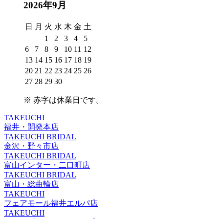
2026年9月
日
月
火
水
木
金
土
1
2
3
4
5
6
7
8
9
10
11
12
13
14
15
16
17
18
19
20
21
22
23
24
25
26
27
28
29
30
※
赤字は休業日
です。
TAKEUCHI
福井・開発本店
TAKEUCHI BRIDAL
金沢・野々市店
TAKEUCHI BRIDAL
富山インター・二口町店
TAKEUCHI BRIDAL
富山・総曲輪店
TAKEUCHI
フェアモール福井エルパ店
TAKEUCHI