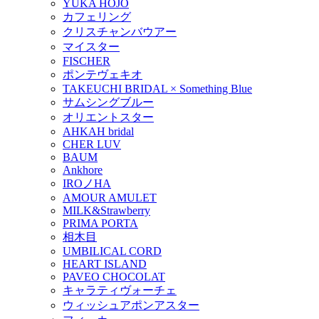
YUKA HOJO
カフェリング
クリスチャンバウアー
マイスター
FISCHER
ポンテヴェキオ
TAKEUCHI BRIDAL × Something Blue
サムシングブルー
オリエントスター
AHKAH bridal
CHER LUV
BAUM
Ankhore
IROノHA
AMOUR AMULET
MILK&Strawberry
PRIMA PORTA
相木目
UMBILICAL CORD
HEART ISLAND
PAVEO CHOCOLAT
キャラティヴォーチェ
ウィッシュアポンアスター