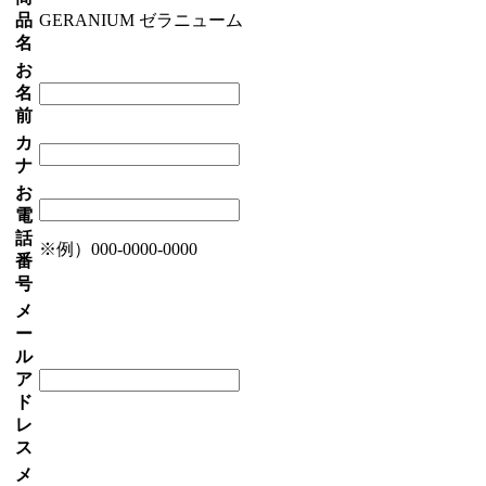
品
GERANIUM ゼラニューム
名
お
名
前
カ
ナ
お
電
話
※例）000-0000-0000
番
号
メ
ー
ル
ア
ド
レ
ス
メ