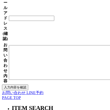
ー
ル
ア
ド
レ
ス
(確
認)
お
問
い
合
わ
せ
内
容
お問い合わせ
LINE予約
PAGE TOP
ITEM SEARCH