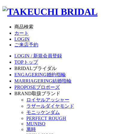
商品検索
カート
LOGIN
ご来店予約
LOGIN / 新規会員登録
TOP
トップ
BRIDAL
ブライダル
ENGAGERING
婚約指輪
MARRIAGERING
結婚指輪
PROPOSE
プロポーズ
BRAND
取扱ブランド
ロイヤルアッシャー
ラザールダイヤモンド
モニッケンダム
PERFECT ROUGH
MUNISO
萬時