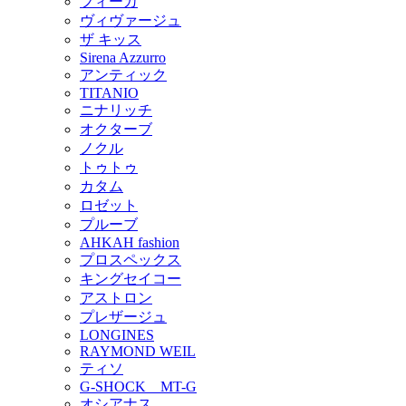
フィーカ
ヴィヴァージュ
ザ キッス
Sirena Azzurro
アンティック
TITANIO
ニナリッチ
オクターブ
ノクル
トゥトゥ
カタム
ロゼット
プルーブ
AHKAH fashion
プロスペックス
キングセイコー
アストロン
プレザージュ
LONGINES
RAYMOND WEIL
ティソ
G-SHOCK MT-G
オシアナス