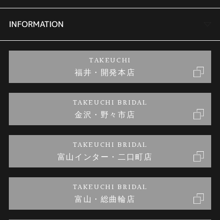
セットリング
商品一覧
会社概要
INFORMATION
婚約ネックレス
ブランドリスト
店舗情報
ご来店予約
TAKEUCHI
福井・開発本店
金・プラチナのお取引
金澤指輪工房｜手作りペアリング
お客様の声
特定商取引に関する表記
TAKEUCHI BRIDAL
金沢・野々市店
金澤指輪工房｜手作り結婚指輪 and 婚約指輪
お問い合わせ
プライバシーポリシー
TAKEUCHI BRIDAL
金澤指輪工房｜手作り婚約指輪プロポーズプラン
富山インター・二口町店
TAKEUCHI BRIDAL
富山・総曲輪店