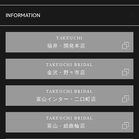
セットリング
商品一覧
会社概要
INFORMATION
婚約ネックレス
ブランドリスト
店舗情報
ご来店予約
TAKEUCHI
福井・開発本店
金・プラチナのお取引
金澤指輪工房｜手作りペアリング
お客様の声
特定商取引に関する表記
TAKEUCHI BRIDAL
金沢・野々市店
金澤指輪工房｜手作り結婚指輪 and 婚約指輪
お問い合わせ
プライバシーポリシー
TAKEUCHI BRIDAL
金澤指輪工房｜手作り婚約指輪プロポーズプラン
富山インター・二口町店
TAKEUCHI BRIDAL
富山・総曲輪店