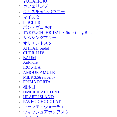
YUKA HOJO
カフェリング
クリスチャンバウアー
マイスター
FISCHER
ポンテヴェキオ
TAKEUCHI BRIDAL × Something Blue
サムシングブルー
オリエントスター
AHKAH bridal
CHER LUV
BAUM
Ankhore
IROノHA
AMOUR AMULET
MILK&Strawberry
PRIMA PORTA
相木目
UMBILICAL CORD
HEART ISLAND
PAVEO CHOCOLAT
キャラティヴォーチェ
ウィッシュアポンアスター