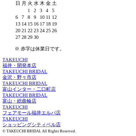
日
月
火
水
木
金
土
1
2
3
4
5
6
7
8
9
10
11
12
13
14
15
16
17
18
19
20
21
22
23
24
25
26
27
28
29
30
※
赤字は休業日
です。
TAKEUCHI
福井・開発本店
TAKEUCHI BRIDAL
金沢・野々市店
TAKEUCHI BRIDAL
富山インター・二口町店
TAKEUCHI BRIDAL
富山・総曲輪店
TAKEUCHI
フェアモール福井エルパ店
TAKEUCHI
ショッピングシティベル店
© TAKEUCHI BRIDAL All Rights Reserved.