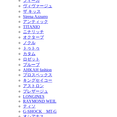
フィーカ
ヴィヴァージュ
ザ キッス
Sirena Azzurro
アンティック
TITANIO
ニナリッチ
オクターブ
ノクル
トゥトゥ
カタム
ロゼット
プルーブ
AHKAH fashion
プロスペックス
キングセイコー
アストロン
プレザージュ
LONGINES
RAYMOND WEIL
ティソ
G-SHOCK MT-G
オシアナス