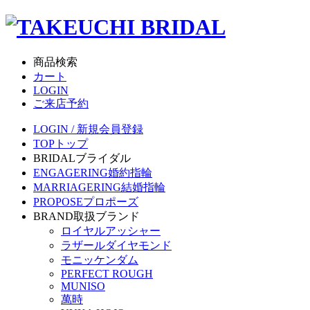
商品検索
カート
LOGIN
ご来店予約
LOGIN / 新規会員登録
TOP
トップ
BRIDAL
ブライダル
ENGAGERING
婚約指輪
MARRIAGERING
結婚指輪
PROPOSE
プロポーズ
BRAND
取扱ブランド
ロイヤルアッシャー
ラザールダイヤモンド
モニッケンダム
PERFECT ROUGH
MUNISO
萬時