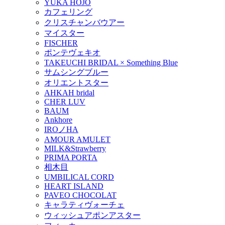
YUKA HOJO
カフェリング
クリスチャンバウアー
マイスター
FISCHER
ポンテヴェキオ
TAKEUCHI BRIDAL × Something Blue
サムシングブルー
オリエントスター
AHKAH bridal
CHER LUV
BAUM
Ankhore
IROノHA
AMOUR AMULET
MILK&Strawberry
PRIMA PORTA
相木目
UMBILICAL CORD
HEART ISLAND
PAVEO CHOCOLAT
キャラティヴォーチェ
ウィッシュアポンアスター