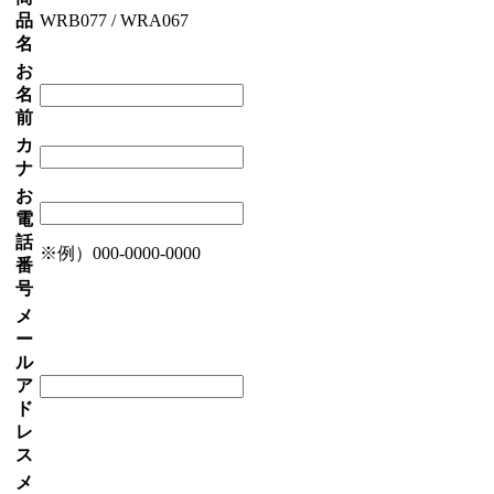
品
WRB077 / WRA067
名
お
名
前
カ
ナ
お
電
話
※例）000-0000-0000
番
号
メ
ー
ル
ア
ド
レ
ス
メ