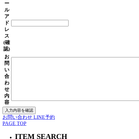
ー
ル
ア
ド
レ
ス
(確
認)
お
問
い
合
わ
せ
内
容
お問い合わせ
LINE予約
PAGE TOP
ITEM SEARCH