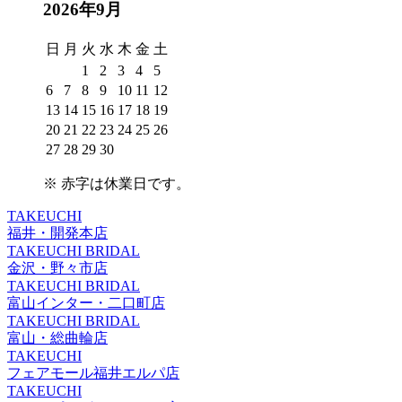
2026年9月
日
月
火
水
木
金
土
1
2
3
4
5
6
7
8
9
10
11
12
13
14
15
16
17
18
19
20
21
22
23
24
25
26
27
28
29
30
※
赤字は休業日
です。
TAKEUCHI
福井・開発本店
TAKEUCHI BRIDAL
金沢・野々市店
TAKEUCHI BRIDAL
富山インター・二口町店
TAKEUCHI BRIDAL
富山・総曲輪店
TAKEUCHI
フェアモール福井エルパ店
TAKEUCHI