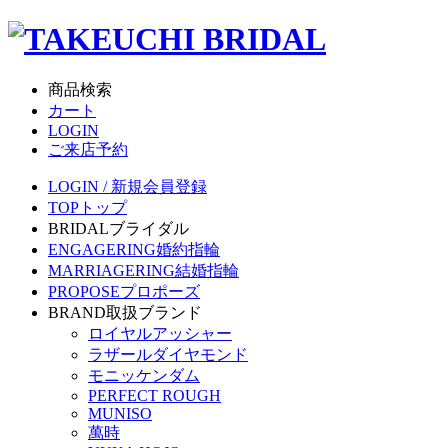
商品検索
カート
LOGIN
ご来店予約
LOGIN / 新規会員登録
TOP
トップ
BRIDAL
ブライダル
ENGAGERING
婚約指輪
MARRIAGERING
結婚指輪
PROPOSE
プロポーズ
BRAND
取扱ブランド
ロイヤルアッシャー
ラザールダイヤモンド
モニッケンダム
PERFECT ROUGH
MUNISO
萬時