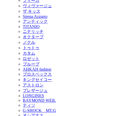
フィーカ
ヴィヴァージュ
ザ キッス
Sirena Azzurro
アンティック
TITANIO
ニナリッチ
オクターブ
ノクル
トゥトゥ
カタム
ロゼット
プルーブ
AHKAH fashion
プロスペックス
キングセイコー
アストロン
プレザージュ
LONGINES
RAYMOND WEIL
ティソ
G-SHOCK MT-G
オシアナス