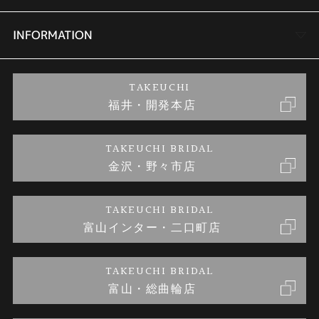
セットリング
商品一覧
会社概要
INFORMATION
婚約ネックレス
ブランドリスト
店舗情報
ご来店予約
TAKEUCHI
福井・開発本店
金・プラチナのお取引
金澤指輪工房｜手作りペアリング
お客様の声
特定商取引に関する表記
TAKEUCHI BRIDAL
金沢・野々市店
金澤指輪工房｜手作り結婚指輪 and 婚約指輪
お問い合わせ
プライバシーポリシー
TAKEUCHI BRIDAL
金澤指輪工房｜手作り婚約指輪プロポーズプラン
富山インター・二口町店
TAKEUCHI BRIDAL
富山・総曲輪店