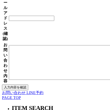
ー
ル
ア
ド
レ
ス
(確
認)
お
問
い
合
わ
せ
内
容
お問い合わせ
LINE予約
PAGE TOP
ITEM SEARCH