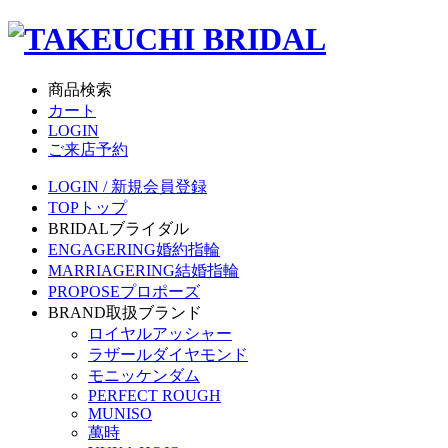
商品検索
カート
LOGIN
ご来店予約
LOGIN / 新規会員登録
TOP
トップ
BRIDAL
ブライダル
ENGAGERING
婚約指輪
MARRIAGERING
結婚指輪
PROPOSE
プロポーズ
BRAND
取扱ブランド
ロイヤルアッシャー
ラザールダイヤモンド
モニッケンダム
PERFECT ROUGH
MUNISO
萬時