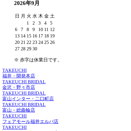
2026年9月
日
月
火
水
木
金
土
1
2
3
4
5
6
7
8
9
10
11
12
13
14
15
16
17
18
19
20
21
22
23
24
25
26
27
28
29
30
※
赤字は休業日
です。
TAKEUCHI
福井・開発本店
TAKEUCHI BRIDAL
金沢・野々市店
TAKEUCHI BRIDAL
富山インター・二口町店
TAKEUCHI BRIDAL
富山・総曲輪店
TAKEUCHI
フェアモール福井エルパ店
TAKEUCHI