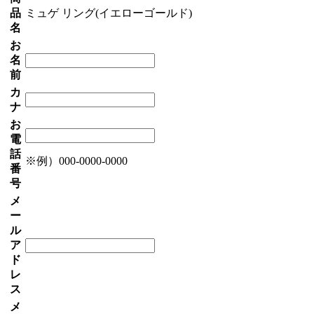
品
ミュゲ リング(イエローゴールド)
名
お
名
前
カ
ナ
お
電
話
※例）000-0000-0000
番
号
メ
ー
ル
ア
ド
レ
ス
メ