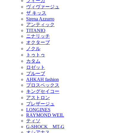
フィーカ
ヴィヴァージュ
ザ キッス
Sirena Azzurro
アンティック
TITANIO
ニナリッチ
オクターブ
ノクル
トゥトゥ
カタム
ロゼット
プルーブ
AHKAH fashion
プロスペックス
キングセイコー
アストロン
プレザージュ
LONGINES
RAYMOND WEIL
ティソ
G-SHOCK MT-G
オシアナス