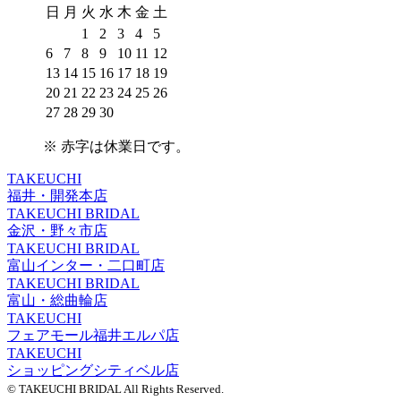
日
月
火
水
木
金
土
1
2
3
4
5
6
7
8
9
10
11
12
13
14
15
16
17
18
19
20
21
22
23
24
25
26
27
28
29
30
※
赤字は休業日
です。
TAKEUCHI
福井・開発本店
TAKEUCHI BRIDAL
金沢・野々市店
TAKEUCHI BRIDAL
富山インター・二口町店
TAKEUCHI BRIDAL
富山・総曲輪店
TAKEUCHI
フェアモール福井エルパ店
TAKEUCHI
ショッピングシティベル店
© TAKEUCHI BRIDAL All Rights Reserved.