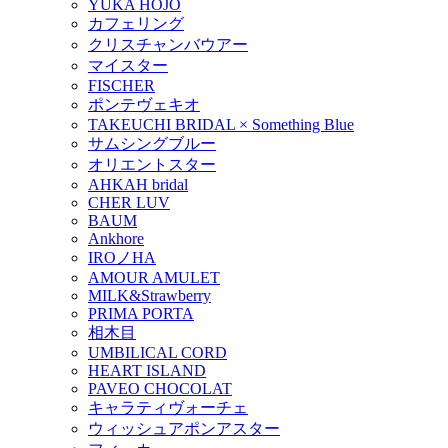
YUKA HOJO
カフェリング
クリスチャンバウアー
マイスター
FISCHER
ポンテヴェキオ
TAKEUCHI BRIDAL × Something Blue
サムシングブルー
オリエントスター
AHKAH bridal
CHER LUV
BAUM
Ankhore
IROノHA
AMOUR AMULET
MILK&Strawberry
PRIMA PORTA
相木目
UMBILICAL CORD
HEART ISLAND
PAVEO CHOCOLAT
キャラティヴォーチェ
ウィッシュアポンアスター