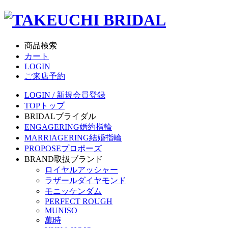
商品検索
カート
LOGIN
ご来店予約
LOGIN / 新規会員登録
TOP
トップ
BRIDAL
ブライダル
ENGAGERING
婚約指輪
MARRIAGERING
結婚指輪
PROPOSE
プロポーズ
BRAND
取扱ブランド
ロイヤルアッシャー
ラザールダイヤモンド
モニッケンダム
PERFECT ROUGH
MUNISO
萬時