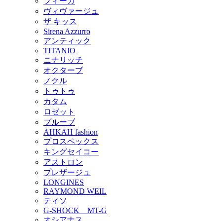
フィーカ
ヴィヴァージュ
ザ キッス
Sirena Azzurro
アンティック
TITANIO
ニナリッチ
オクターブ
ノクル
トゥトゥ
カタム
ロゼット
プルーブ
AHKAH fashion
プロスペックス
キングセイコー
アストロン
プレザージュ
LONGINES
RAYMOND WEIL
ティソ
G-SHOCK MT-G
オシアナス