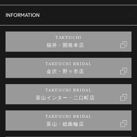
セットリング
商品一覧
会社概要
INFORMATION
婚約ネックレス
ブランドリスト
店舗情報
ご来店予約
TAKEUCHI
福井・開発本店
金・プラチナのお取引
金澤指輪工房｜手作りペアリング
お客様の声
特定商取引に関する表記
TAKEUCHI BRIDAL
金沢・野々市店
金澤指輪工房｜手作り結婚指輪 and 婚約指輪
お問い合わせ
プライバシーポリシー
TAKEUCHI BRIDAL
金澤指輪工房｜手作り婚約指輪プロポーズプラン
富山インター・二口町店
TAKEUCHI BRIDAL
富山・総曲輪店