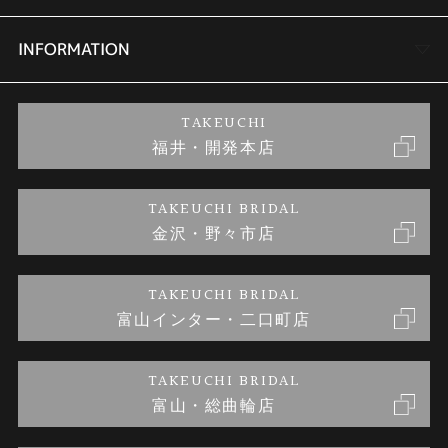
セットリング
商品一覧
会社概要
INFORMATION
婚約ネックレス
ブランドリスト
店舗情報
ご来店予約
TAKEUCHI
福井・開発本店
金・プラチナのお取引
金澤指輪工房｜手作りペアリング
お客様の声
特定商取引に関する表記
TAKEUCHI BRIDAL
金沢・野々市店
金澤指輪工房｜手作り結婚指輪 and 婚約指輪
お問い合わせ
プライバシーポリシー
TAKEUCHI BRIDAL
金澤指輪工房｜手作り婚約指輪プロポーズプラン
富山インター・二口町店
TAKEUCHI BRIDAL
富山・総曲輪店