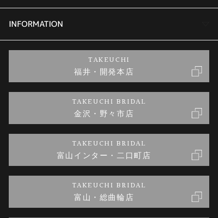
セットリング
商品一覧
会社概要
INFORMATION
婚約ネックレス
ブランドリスト
店舗情報
ご来店予約
TAKEUCHI
福井・開発本店
金・プラチナのお取引
金澤指輪工房｜手作りペアリング
お客様の声
特定商取引に関する表記
TAKEUCHI BRIDAL
金沢・野々市店
金澤指輪工房｜手作り結婚指輪 and 婚約指輪
お問い合わせ
プライバシーポリシー
TAKEUCHI BRIDAL
金澤指輪工房｜手作り婚約指輪プロポーズプラン
富山インター・二口町店
TAKEUCHI BRIDAL
富山・総曲輪店