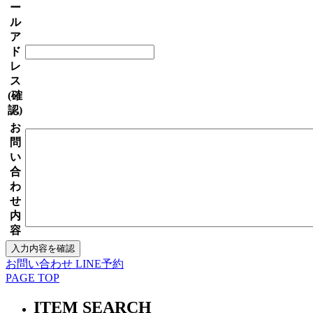
ー
ル
ア
ド
レ
ス
(確
認)
お
問
い
合
わ
せ
内
容
お問い合わせ
LINE予約
PAGE TOP
ITEM SEARCH