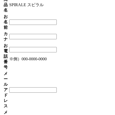
品
SPIRALE スピラル
名
お
名
前
カ
ナ
お
電
話
※例）000-0000-0000
番
号
メ
ー
ル
ア
ド
レ
ス
メ