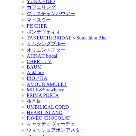
YUKA HOJO
カフェリング
クリスチャンバウアー
マイスター
FISCHER
ポンテヴェキオ
TAKEUCHI BRIDAL × Something Blue
サムシングブルー
オリエントスター
AHKAH bridal
CHER LUV
BAUM
Ankhore
IROノHA
AMOUR AMULET
MILK&Strawberry
PRIMA PORTA
相木目
UMBILICAL CORD
HEART ISLAND
PAVEO CHOCOLAT
キャラティヴォーチェ
ウィッシュアポンアスター