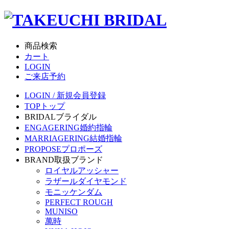
商品検索
カート
LOGIN
ご来店予約
LOGIN / 新規会員登録
TOP
トップ
BRIDAL
ブライダル
ENGAGERING
婚約指輪
MARRIAGERING
結婚指輪
PROPOSE
プロポーズ
BRAND
取扱ブランド
ロイヤルアッシャー
ラザールダイヤモンド
モニッケンダム
PERFECT ROUGH
MUNISO
萬時