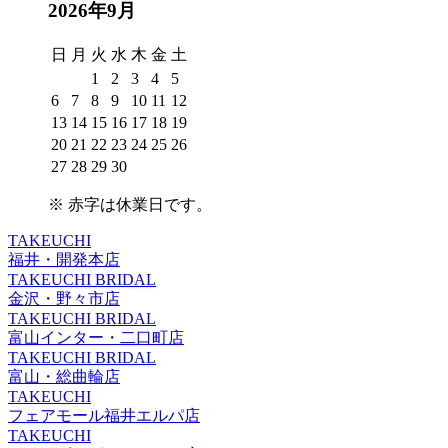
2026年9月
日
月
火
水
木
金
土
1
2
3
4
5
6
7
8
9
10
11
12
13
14
15
16
17
18
19
20
21
22
23
24
25
26
27
28
29
30
※
赤字は休業日
です。
TAKEUCHI
福井・開発本店
TAKEUCHI BRIDAL
金沢・野々市店
TAKEUCHI BRIDAL
富山インター・二口町店
TAKEUCHI BRIDAL
富山・総曲輪店
TAKEUCHI
フェアモール福井エルパ店
TAKEUCHI