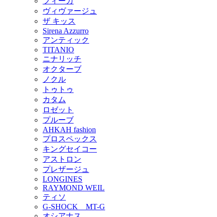
フィーカ
ヴィヴァージュ
ザ キッス
Sirena Azzurro
アンティック
TITANIO
ニナリッチ
オクターブ
ノクル
トゥトゥ
カタム
ロゼット
プルーブ
AHKAH fashion
プロスペックス
キングセイコー
アストロン
プレザージュ
LONGINES
RAYMOND WEIL
ティソ
G-SHOCK MT-G
オシアナス