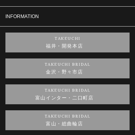
セットリング
商品一覧
会社概要
INFORMATION
婚約ネックレス
ブランドリスト
店舗情報
ご来店予約
TAKEUCHI
福井・開発本店
金・プラチナのお取引
金澤指輪工房｜手作りペアリング
お客様の声
特定商取引に関する表記
TAKEUCHI BRIDAL
金沢・野々市店
金澤指輪工房｜手作り結婚指輪 and 婚約指輪
お問い合わせ
プライバシーポリシー
TAKEUCHI BRIDAL
金澤指輪工房｜手作り婚約指輪プロポーズプラン
富山インター・二口町店
TAKEUCHI BRIDAL
富山・総曲輪店