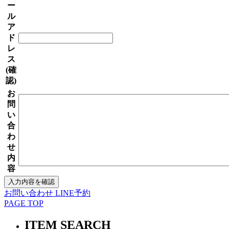
ー
ル
ア
ド
レ
ス
(確
認)
お
問
い
合
わ
せ
内
容
お問い合わせ
LINE予約
PAGE TOP
ITEM SEARCH