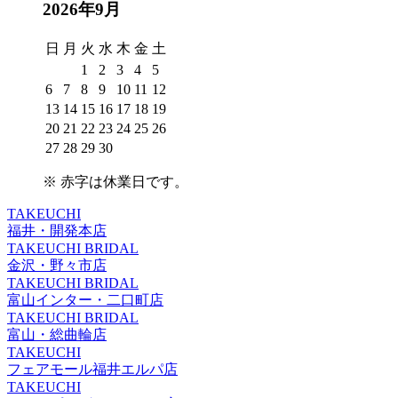
2026年9月
日
月
火
水
木
金
土
1
2
3
4
5
6
7
8
9
10
11
12
13
14
15
16
17
18
19
20
21
22
23
24
25
26
27
28
29
30
※
赤字は休業日
です。
TAKEUCHI
福井・開発本店
TAKEUCHI BRIDAL
金沢・野々市店
TAKEUCHI BRIDAL
富山インター・二口町店
TAKEUCHI BRIDAL
富山・総曲輪店
TAKEUCHI
フェアモール福井エルパ店
TAKEUCHI