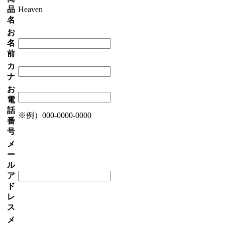
品
Heaven
名
お
名
前
カ
ナ
お
電
話
※例）000-0000-0000
番
号
メ
ー
ル
ア
ド
レ
ス
メ