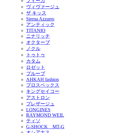
フィーカ
ヴィヴァージュ
ザ キッス
Sirena Azzurro
アンティック
TITANIO
ニナリッチ
オクターブ
ノクル
トゥトゥ
カタム
ロゼット
プルーブ
AHKAH fashion
プロスペックス
キングセイコー
アストロン
プレザージュ
LONGINES
RAYMOND WEIL
ティソ
G-SHOCK MT-G
オシアナス