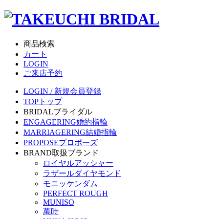
商品検索
カート
LOGIN
ご来店予約
LOGIN / 新規会員登録
TOP
トップ
BRIDAL
ブライダル
ENGAGERING
婚約指輪
MARRIAGERING
結婚指輪
PROPOSE
プロポーズ
BRAND
取扱ブランド
ロイヤルアッシャー
ラザールダイヤモンド
モニッケンダム
PERFECT ROUGH
MUNISO
萬時