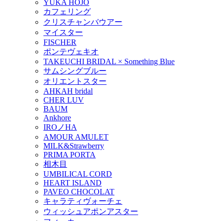
YUKA HOJO
カフェリング
クリスチャンバウアー
マイスター
FISCHER
ポンテヴェキオ
TAKEUCHI BRIDAL × Something Blue
サムシングブルー
オリエントスター
AHKAH bridal
CHER LUV
BAUM
Ankhore
IROノHA
AMOUR AMULET
MILK&Strawberry
PRIMA PORTA
相木目
UMBILICAL CORD
HEART ISLAND
PAVEO CHOCOLAT
キャラティヴォーチェ
ウィッシュアポンアスター