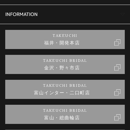
セットリング
商品一覧
会社概要
INFORMATION
婚約ネックレス
ブランドリスト
店舗情報
ご来店予約
TAKEUCHI
福井・開発本店
金・プラチナのお取引
金澤指輪工房｜手作りペアリング
お客様の声
特定商取引に関する表記
TAKEUCHI BRIDAL
金沢・野々市店
金澤指輪工房｜手作り結婚指輪 and 婚約指輪
お問い合わせ
プライバシーポリシー
TAKEUCHI BRIDAL
金澤指輪工房｜手作り婚約指輪プロポーズプラン
富山インター・二口町店
TAKEUCHI BRIDAL
富山・総曲輪店