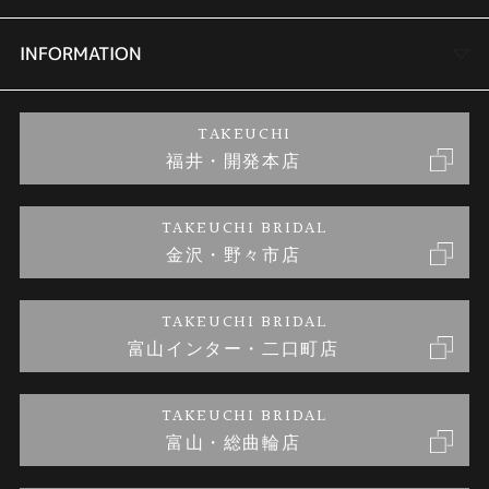
セットリング
商品一覧
会社概要
INFORMATION
婚約ネックレス
ブランドリスト
店舗情報
ご来店予約
TAKEUCHI
福井・開発本店
金・プラチナのお取引
金澤指輪工房｜手作りペアリング
お客様の声
特定商取引に関する表記
TAKEUCHI BRIDAL
金沢・野々市店
金澤指輪工房｜手作り結婚指輪 and 婚約指輪
お問い合わせ
プライバシーポリシー
TAKEUCHI BRIDAL
金澤指輪工房｜手作り婚約指輪プロポーズプラン
富山インター・二口町店
TAKEUCHI BRIDAL
富山・総曲輪店