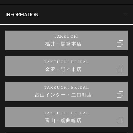
セットリング
商品一覧
会社概要
INFORMATION
婚約ネックレス
ブランドリスト
店舗情報
ご来店予約
TAKEUCHI
福井・開発本店
金・プラチナのお取引
金澤指輪工房｜手作りペアリング
お客様の声
特定商取引に関する表記
TAKEUCHI BRIDAL
金沢・野々市店
金澤指輪工房｜手作り結婚指輪 and 婚約指輪
お問い合わせ
プライバシーポリシー
TAKEUCHI BRIDAL
金澤指輪工房｜手作り婚約指輪プロポーズプラン
富山インター・二口町店
TAKEUCHI BRIDAL
富山・総曲輪店