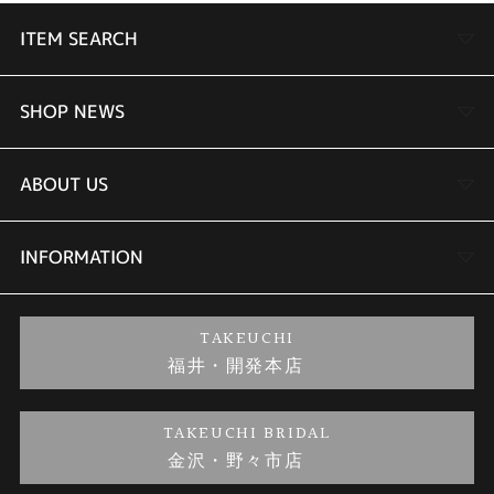
ITEM SEARCH
SHOP NEWS
婚約指輪
結婚指輪
ABOUT US
TAKEUCHI BRIDAL金沢本店情報
セットリング
商品一覧
INFORMATION
会社概要
婚約ネックレス
ブランドリスト
店舗情報
ご来店予約
TAKEUCHI
福井・開発本店
金・プラチナのお取引
金澤指輪工房｜手作りペアリング
お客様の声
特定商取引に関する表記
TAKEUCHI BRIDAL
金沢・野々市店
金澤指輪工房｜手作り結婚指輪 and 婚約指輪
お問い合わせ
プライバシーポリシー