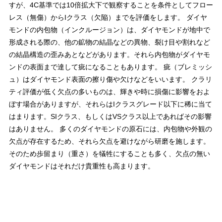
すが、4C基準では10倍拡大下で観察することを条件としてフロー
レス（無傷）からIクラス（欠陥）までを評価をします。 ダイヤ
モンドの内包物（インクルージョン）は、ダイヤモンドが地中で
形成される際の、他の鉱物の結晶などの異物、裂け目や割れなど
の結晶構造の歪みあとなどがあります。それら内包物がダイヤモ
ンドの表面まで達して疵になることもあります。 疵（ブレミッシ
ュ）はダイヤモンド表面の擦り傷や欠けなどをいいます。 クラリ
ティ評価が低く欠点の多いものは、輝きや時に損傷に影響をおよ
ぼす場合がありますが、それらはIクラスグレード以下に稀に当て
はまります。SIクラス、もしくはVSクラス以上であればその影響
はありません。 多くのダイヤモンドの原石には、内包物や外観の
欠点が存在するため、それら欠点を避けながら研磨を施します。
そのため歩留まり（重さ）を犠牲にすることも多く、欠点の無い
ダイヤモンドはそれだけ貴重性も高まります。