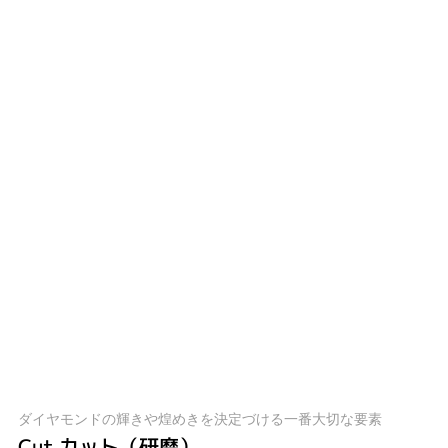
ダイヤモンドの輝きや煌めきを決定づける一番大切な要素
Cut カット（研磨）