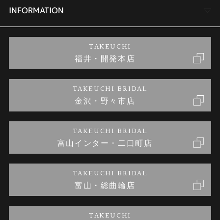
セットリング
商品一覧
会社概要
INFORMATION
婚約ネックレス
ブランドリスト
店舗情報
ご来店予約
TAKEUCHI
福井・開発本店
金・プラチナのお取引
金澤指輪工房｜手作りペアリング
お客様の声
特定商取引に関する表記
TAKEUCHI BRIDAL
金沢・野々市店
金澤指輪工房｜手作り結婚指輪 and 婚約指輪
お問い合わせ
プライバシーポリシー
TAKEUCHI BRIDAL
金澤指輪工房｜手作り婚約指輪プロポーズプラン
富山インター・二口町店
TAKEUCHI BRIDAL
富山・総曲輪店
TAKEUCHI