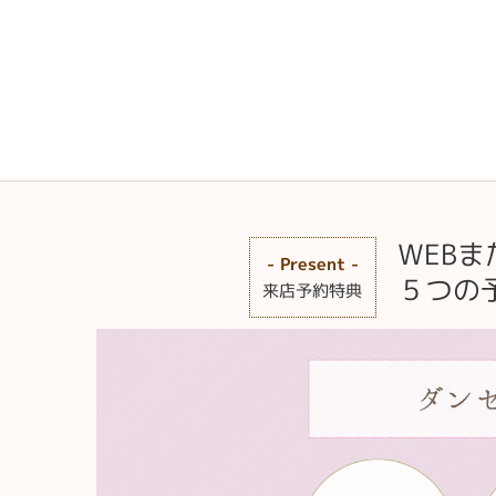
WEB
- Present -
５つの
来店予約特典