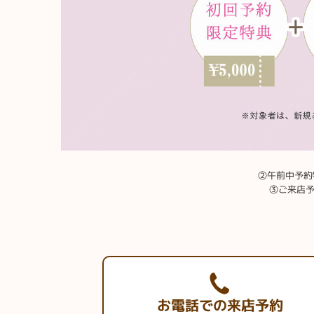
②午前中予約特
③ご来店予
お電話での来店予約