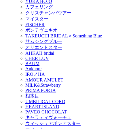
YUKA HOJO
カフェリング
クリスチャンバウアー
マイスター
FISCHER
ポンテヴェキオ
TAKEUCHI BRIDAL × Something Blue
サムシングブルー
オリエントスター
AHKAH bridal
CHER LUV
BAUM
Ankhore
IROノHA
AMOUR AMULET
MILK&Strawberry
PRIMA PORTA
相木目
UMBILICAL CORD
HEART ISLAND
PAVEO CHOCOLAT
キャラティヴォーチェ
ウィッシュアポンアスター