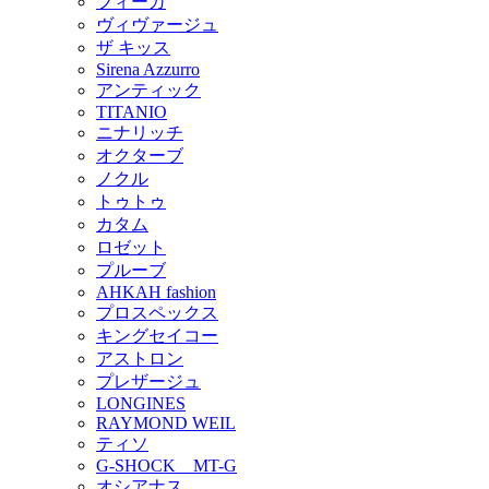
フィーカ
ヴィヴァージュ
ザ キッス
Sirena Azzurro
アンティック
TITANIO
ニナリッチ
オクターブ
ノクル
トゥトゥ
カタム
ロゼット
プルーブ
AHKAH fashion
プロスペックス
キングセイコー
アストロン
プレザージュ
LONGINES
RAYMOND WEIL
ティソ
G-SHOCK MT-G
オシアナス