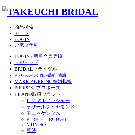
商品検索
カート
LOGIN
ご来店予約
LOGIN / 新規会員登録
TOP
トップ
BRIDAL
ブライダル
ENGAGERING
婚約指輪
MARRIAGERING
結婚指輪
PROPOSE
プロポーズ
BRAND
取扱ブランド
ロイヤルアッシャー
ラザールダイヤモンド
モニッケンダム
PERFECT ROUGH
MUNISO
萬時